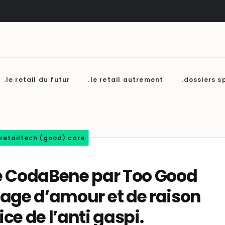
.le retail du futur
.le retail autrement
.dossiers s
.retailtech (good) care
e CodaBene par Too Good
iage d’amour et de raison
ice de l’anti gaspi.