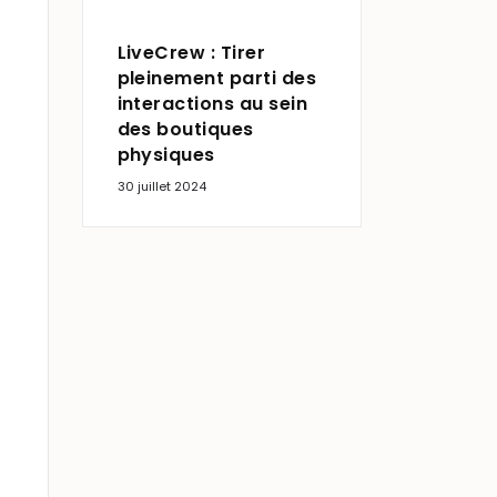
LiveCrew : Tirer
pleinement parti des
interactions au sein
des boutiques
physiques
30 juillet 2024
Maison Empereur :
L’institution
marseillaise, «
commerce
d’excellence ».
8 juillet 2024