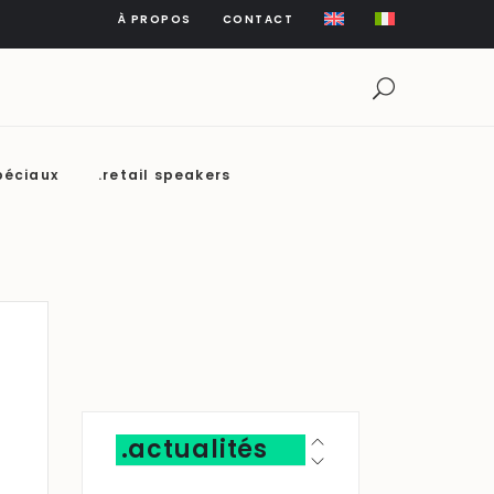
À PROPOS
CONTACT
péciaux
.retail speakers
.actualités