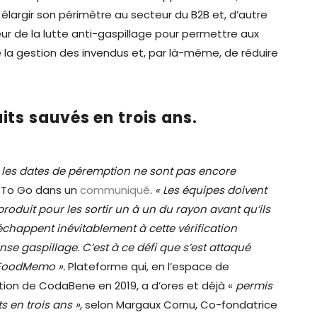
élargir son périmètre au secteur du B2B et, d’autre
eur de la lutte anti-gaspillage pour permettre aux
e la gestion des invendus et, par là-même, de réduire
.
its sauvés en trois ans.
les dates de péremption ne sont pas encore
d To Go dans un
communiqué
.
« Les équipes doivent
roduit pour les sortir un à un du rayon avant qu’ils
échappent inévitablement à cette vérification
 gaspillage. C’est à ce défi que s’est attaqué
 FoodMemo ».
Plateforme qui, en l’espace de
tion de CodaBene en 2019, a d’ores et déjà «
permis
s en trois ans »,
selon Margaux Cornu, Co-fondatrice